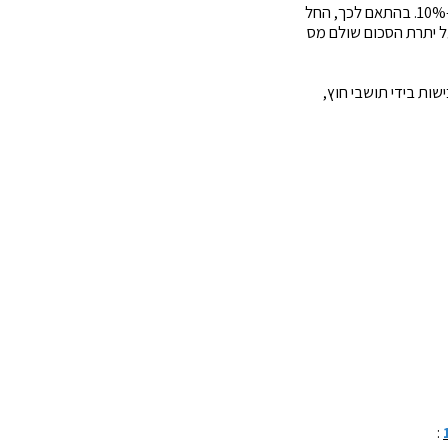
יובהר כי החל מיוני 2015 ועד למועד התיקון האמור, מדרגות מס הרכישה על דירה נוספת עמדו על 8% ו-10%. בהתאם לכך, החל
 (ועד למועד התיקון) על חלק שווי של עד 5,340,425 ש"ח שולם מס בשיעור של 8%, ועל יתרת הסכום שולם מס
רכישת דירת מגורים נוספת אשר תבוצענה החל מיום 29.7.20 וכן ברכישות בידי תושבי חוץ,
: