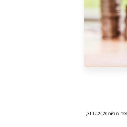
במסגרת תיקון מס' 95 לחוק, נקבע כי הוראת השעה הקבועה בסעיף 9(ג1ה) לחוק, אשר הייתה אמורה להסתיים ביום 31.12.2020,