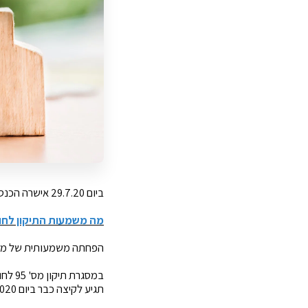
ביום 29.7.20 אישרה הכנסת תיקון לחוק מיסוי מקרקעין (שבח ורכישה), התשכ"ג- 1963 (להלן: "החוק").
מה משמעות התיקון לחו
הפחתה משמעותית של מס ה
תגיע לקיצה כבר ביום 28.7.2020.